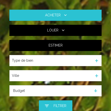
ACHETER
LOUER
De l'ancien
ESTIMER
à l'année
Type de bien
Ville
Budget
FILTRER