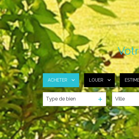
Votr
ACHETER
LOUER
ESTIM
Type de bien
Ville
De l'ancien
à l'année