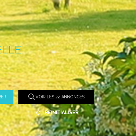
IELLE
RER
VOIR LES
22
ANNONCES
RÉINITIALISER