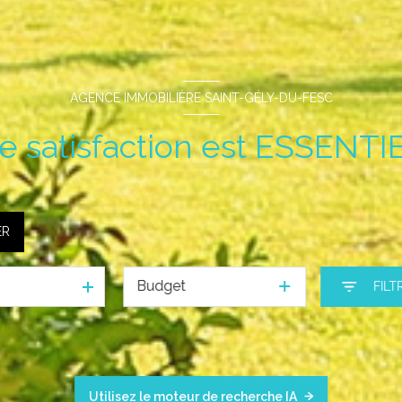
AGENCE IMMOBILIÈRE SAINT-GÉLY-DU-FESC
e satisfaction est ESSENT
ER
Budget
FILT
Utilisez le moteur de recherche IA