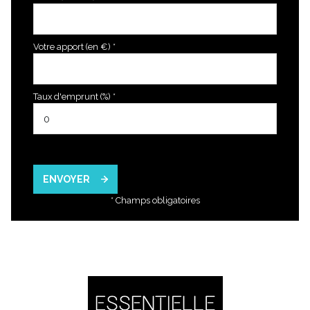
Votre apport (en €) *
Taux d'emprunt (%) *
ENVOYER
* Champs obligatoires