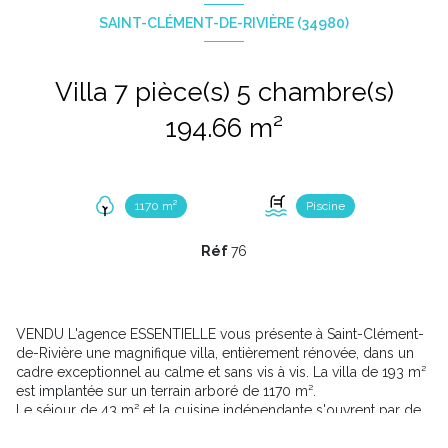
SAINT-CLÉMENT-DE-RIVIÈRE (34980)
Villa 7 pièce(s) 5 chambre(s)
194.66 m²
1170 m²
Piscine
Réf
76
VENDU L'agence ESSENTIELLE vous présente à Saint-Clément-
de-Rivière une magnifique villa, entièrement rénovée, dans un
cadre exceptionnel au calme et sans vis à vis. La villa de 193 m²
est implantée sur un terrain arboré de 1170 m².
Le séjour de 43 m² et la cuisine indépendante s'ouvrent par de
grandes baies vitrées en aluminium sur une belle terrasse. Le