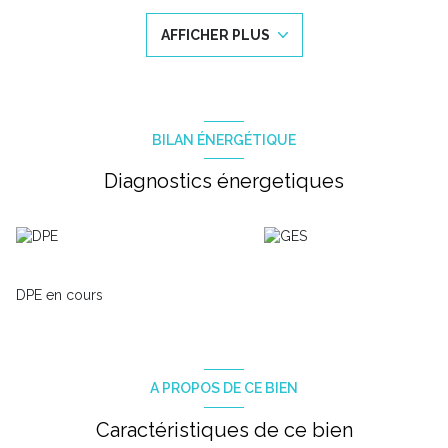
sol en travertin en intérieur comme en extérieur donne un effet
out-door au séjour. Vous pourrez également profiter d'une
AFFICHER PLUS
cuisine d'été dans le prolongement de la terrasse.
Le rez-de-chaussée se compose de 3 chambres avec une salle
d'eau et un wc. A l'étage, 2 chambres dont une de 20 m² avec
grand dressing, une salle d'eau et une mezzanine/bureau
complètent l'ensemble.
Le jardin arboré offre une piscine Diffasur au sel avec pompe à
BILAN ÉNERGÉTIQUE
chaleur.
Abri 2 voitures, grand sous-sol avec espace buanderie, atelier,
Diagnostics énergetiques
cave à vin, et possibilité d'aménagement d'un studio
indépendant.
Chauffage au gaz et climatisation réversible dans toutes les
pièces, portail aluminium motorisé, visiophone.
DPE C - GES C
Montant moyen estimé des dépenses annuelles d'énergie pour
DPE en cours
un usage standard établi à partir des prix de l'énergie de l'année
2021 : entre 1370 et 1920 euros.
Le prix indiqué comprend les honoraires à la charge de
l'acquéreur : 3,53% TTC du prix hors honoraires. Prix hors
honoraires: 850 000 €.
A PROPOS DE CE BIEN
Société immatriculée au RCS de Montpellier : 884 353 533,
Carte professionnelle numéro CPI 3402 2020 000 045 051
Caractéristiques de ce bien
délivrée par la CCI Hérault.