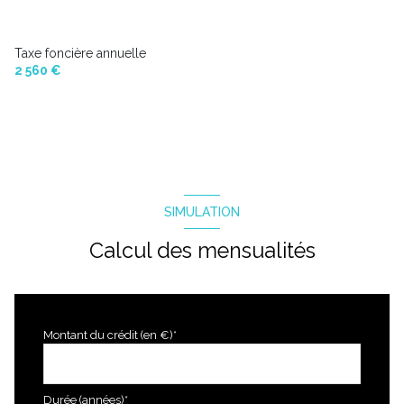
Taxe foncière annuelle
2 560 €
SIMULATION
Calcul des mensualités
Montant du crédit (en €)*
Durée (années)*