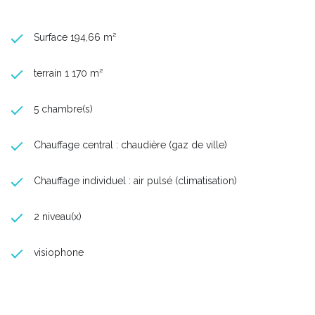
Pour plus d'informations contacter Anouk 06 32 64 34 31 ou
Karen 06 20 86 77 87 de l'agence ESSENTIELLE.
Surface 194,66 m²
terrain 1 170 m²
5 chambre(s)
Chauffage central : chaudière (gaz de ville)
Chauffage individuel : air pulsé (climatisation)
2 niveau(x)
visiophone