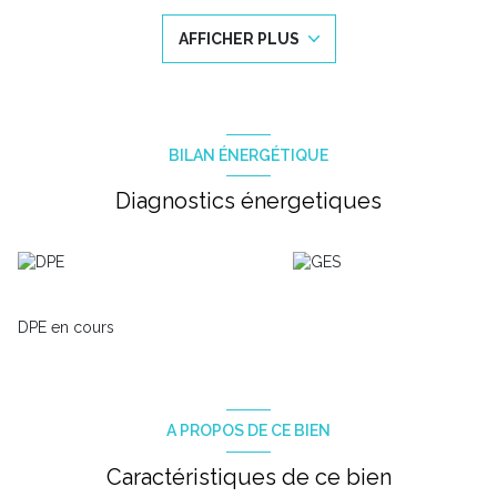
surplombée par une mezzanine de 33 m2, un cellier, 1 suite
parentale avec dressing et salle d'eau de 33 m2, 2 chambres de
AFFICHER PLUS
17 m2 chacune communiquant avec la salle d'eau centrale, un
WC indépendant.
Prestation : Portes à galandages dans toutes les pièces, eau du
Bas Rhône.
Il reste quelques travaux à prévoir tel que la toiture, les façades
(enduits) et les terrasses. Le terrain est piscinable.
BILAN ÉNERGÉTIQUE
DPE C. Le prix indiqué comprend les honoraires à la charge de
l'acquéreur de 4% TTC du prix hors honoraires. Prix hors
Diagnostics énergetiques
honoraires : 400 000 €. Pour plus d'informations, contactez
Anouk au 06 32 64 34 31 ou Karen au 06 20 86 77 87 de
l'agence ESSENTIELLE. Vidéo sur demande.
English speaking agency.
DPE en cours
A PROPOS DE CE BIEN
Caractéristiques de ce bien