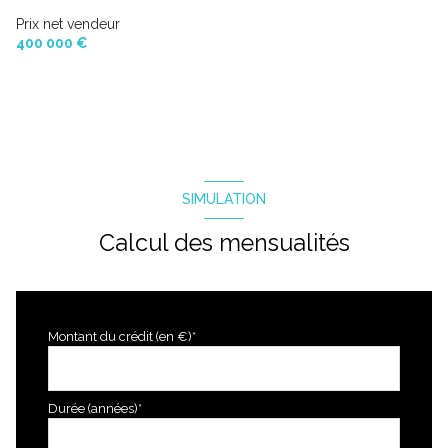
Chauffage individuel : chaudière (fioul)
Prix net vendeur
400 000 €
1 niveau(x)
vue jardin
terrasse
SIMULATION
arboré
Calcul des mensualités
piscinable
Montant du crédit (en €)*
Durée (années)*