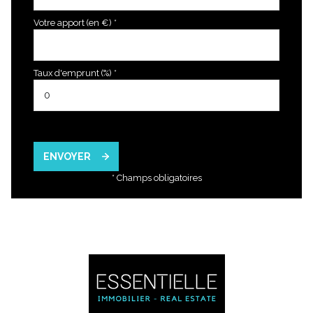
Votre apport (en €) *
Taux d'emprunt (%) *
ENVOYER
* Champs obligatoires