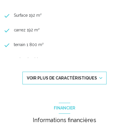
Surface 192 m²
carrez 192 m²
terrain 1 800 m²
3 chambre(s)
1 salle(s) de bain
VOIR PLUS DE CARACTÉRISTIQUES
1 salle(s) d'eau
construit en 2004
FINANCIER
cuisine américaine
Informations financières