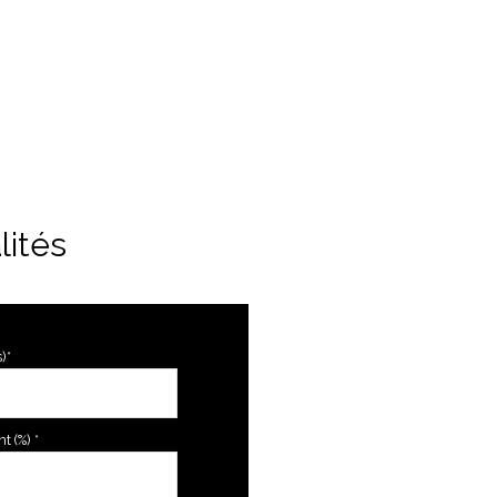
lités
)*
 (%) *