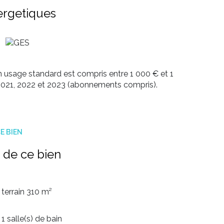
 chêne
,
adoucisseur d’eau
,
ballon
ergetiques
illance
.
curité, située dans un environnement calme et
acquéreur de 4% TTC du prix hors honoraires. Prix
 usage standard est compris entre 1 000 € et 1
1 ou Karen 06 20 86 77 87 de l'agence
 2021, 2022 et 2023 (abonnements compris).
E BIEN
 de ce bien
terrain 310 m²
1 salle(s) de bain