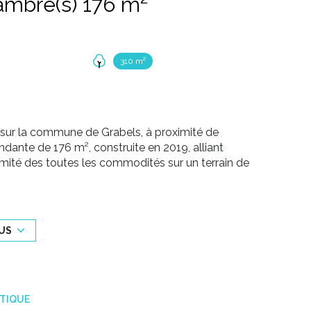
Villa 5 pièce(s) 3 chambre(s) 176 m²
310 m²
 sur la commune de Grabels, à proximité de
endante
de
176 m²
, construite en
2019
, alliant
ximité des toutes les commodités sur un terrain de
ne américaine
s’ouvre sur la terrasse, la piscine et le
dépendant complète ce niveau.
m2 chacune
:
l’une avec
dressing
,
salle de bains
US
 d’eau
et
WC
.
 lumière
offre de multiples possibilités d'utilisation,
e la piscine à l'abri des regards.
ÉTIQUE
ensemble.