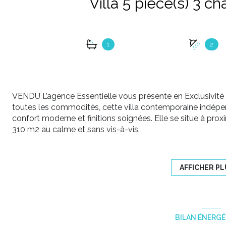
1
2
VENDU L’agence
Essentielle
vous présente en Exclusivité
toutes les commodités, cette
villa contemporaine indép
confort moderne et finitions soignées. Elle se situe à pro
310 m2 au calme et sans vis-à-vis.
Au
rez-de-chaussée
, un vaste
séjour lumineux
avec
cuisi
jardin. Une
chambre
avec
salle d’eau privative
et un WC in
À l’
étage
, vous découvrirez
deux superbes suites de 34 
AFFICHER PL
avec
douche, baignoire et WC
,
l’autre avec
dressing
,
salle
Une pièce de 29 m2 en sous-sol
bénéficiant d’un
puits de
chambre d'amis, salle de sport, home cinéma....
Vous pourrez profiter du jardin intime et sans entretien et d
BILAN ÉNERG
Un
garage
de 12,52 m² avec
buanderie
vient parfaire cet 