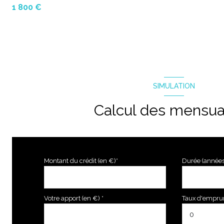
1 800 €
SIMULATION
Calcul des mensua
Montant du crédit (en €)*
Durée (années
Votre apport (en €) *
Taux d'emprunt