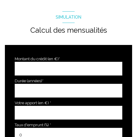
SIMULATION
Calcul des mensualités
Montant du crédit (en €)*
Durée (années)*
Votre apport (en €) *
Taux d'emprunt (%) *