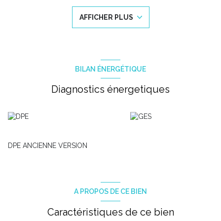
volets roulants electriques dans le séjour.
Cet appartement dispose coté jour, d'une entrée qui s'ouvre sur
AFFICHER PLUS
un espace de vie de 35m² avec cuisine ouverte. Cette pièce
d'angle s'ouvre sur 2 extérieurs. En effet, on accede à une
première terrasse de 10m² esposée sud avec un cellier et à
l'ouest la pièce s'ouvre sur une terrasse-jardin de 50 m²
disposant d'une tonnelle.
Coté nuit, un couloir dessert trois chambres entre 10,10m² et
BILAN ÉNERGÉTIQUE
13,50m² toutes équipées de placards et de grandes ouvertures
dont 2 donnent sur la terrasse-jardin, d'une salle de bain et d'un
Diagnostics énergetiques
WC indépendant.
L'appartement dispose également d'un box privé 2 places en
sous sol.
DPE A. Bien soumis au statut juridique de la copropriété,
charges : 330€ / trimestre. Aucune procédure en cours. Les
honoraires inclus sont à la charge du vendeur. Vidéo sur
DPE ANCIENNE VERSION
demande. Pour plus d'informations, contactez Anne-Pierre 06
20 67 62 29 de l'agence ESSENTIELLE.
A PROPOS DE CE BIEN
Caractéristiques de ce bien