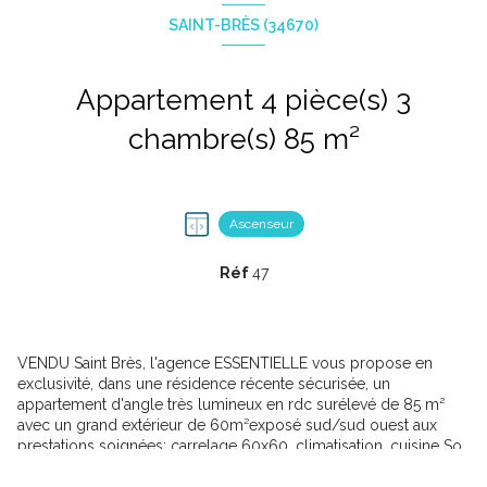
SAINT-BRÈS (34670)
Appartement 4 pièce(s) 3
chambre(s) 85 m²
Ascenseur
Réf
47
VENDU Saint Brès, l'agence ESSENTIELLE vous propose en
exclusivité, dans une résidence récente sécurisée, un
appartement d'angle très lumineux en rdc surélevé de 85 m²
avec un grand extérieur de 60m²exposé sud/sud ouest aux
prestations soignées: carrelage 60x60, climatisation, cuisine So
Cooc avec electroménager intégré et cave à vin, peinture lisse,