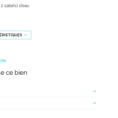
2 salle(s) d'eau
cuisine séparée (équipée)
3 parking(s)
TÉRISTIQUES
1 niveau(x)
ION
terrasse
e ce bien
7.15 m²
60.50 m²