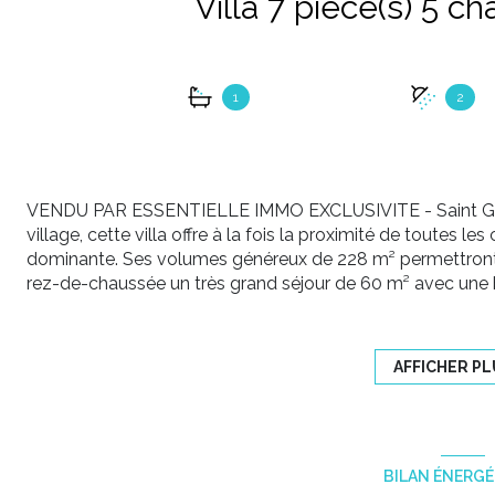
1
2
VENDU PAR ESSENTIELLE IMMO EXCLUSIVITE - Saint Gély
village, cette villa offre à la fois la proximité de toutes 
dominante. Ses volumes généreux de 228 m² permettront à
rez-de-chaussée un très grand séjour de 60 m² avec une b
une cuisine indépendante équipée et récente de 16 m², une
d'eau et une salle de bain. A l'étage, 2 chambres, 1 salle d'
grâce à son orientation sud-ouest. Les pièces de vie s'ouv
AFFICHER PL
m² permet de profiter de la grande piscine traditionnelle 
house avec douche et WC. Le sous-sol de 150 m² abrite un 
Bonnes prestations : chaudière à condensation, adoucisseur
Tout y est ! Nous sommes sous le charme !
BILAN ÉNERG