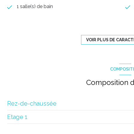
1 salle(s) de bain
construit en 1994
1 garage(s)
VOIR PLUS DE CARAC
exposition Sud-Ouest
COMPOSIT
vue dominante
Composition d
interphone
Rez-de-chaussée
Etage 1
entrée
salon/sejour