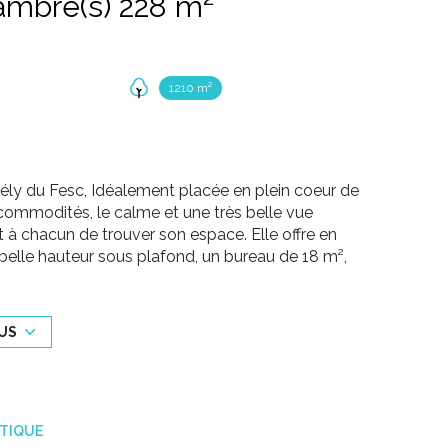
Villa 7 pièce(s) 5 chambre(s) 228 m²
1210 m²
 du Fesc, Idéalement placée en plein coeur de
les commodités, le calme et une très belle vue
 chacun de trouver son espace. Elle offre en
elle hauteur sous plafond, un bureau de 18 m²,
 buanderie, 3 chambres, 1 dressing, une salle
eau et un dressing. Cette villa est très lumineuse
rent sur une grande terrasse. Le terrain de 1210
US
10,5X5,5 équipée d'un volet roulant et du pool
garage 3 voitures, un atelier et une cave à vin.
, cheminée, porte blindée, portail électrique.
ÉTIQUE