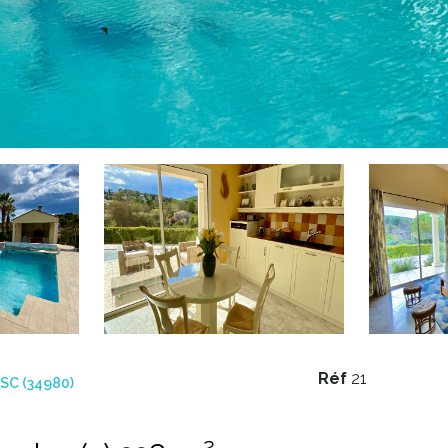
Réf
21
SC (34980)