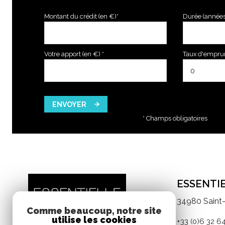
Montant du crédit (en €)*
Durée (années
Votre apport (en €) *
Taux d'emprunt
ENVOYER
* Champs obligatoires
ESSENTI
34980 Saint
Comme beaucoup, notre site
utilise les cookies
+33 (0)6 32 64