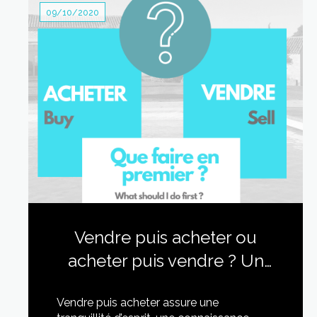
09/10/2020
Vendre puis acheter ou
acheter puis vendre ? Un
vrai casse-tête pour de
Vendre puis acheter assure une
nombreux propriétaires.