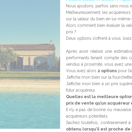
Nous ajoutons, parfois sans nous e
Malheureusement, les acquéreurs n
sur la valeur du bien en lui-même (l
Alors comment bien évaluer la valeu
prix ?
Deux options s’offrent à vous, lisez 
Après avoir réalisé une estimati
performants tenant compte des cara
vendus à proximité, vous avez une 
Vous avez alors
2 options
pour l’a
J’affiche mon bien sur la fourchett
J’affiche mon bien à un prix supér
futur acquéreur.
Quelles est la meilleure option
prix de vente qu’un acquéreur 
Il n’y a pas de bonne ou mauvaise 
acquéreurs potentiels.
Sachez toutefois, contrairement 
obtenu lorsqu’il est proche de 