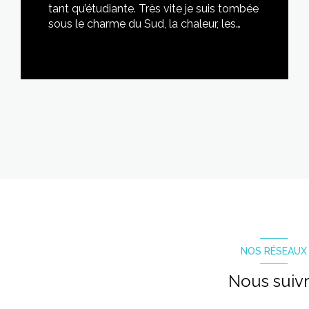
tant qu’étudiante. Très vite je suis tombée
sous le charme du Sud, la chaleur, les
couleurs, les paysages (des garrig...
LIRE CETTE ACTU
NOS RÉSEAUX
Nous suiv