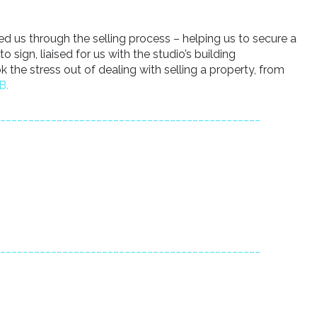
d us through the selling process – helping us to secure a
sign, liaised for us with the studio’s building
the stress out of dealing with selling a property, from
B.
______________________________________________
______________________________________________