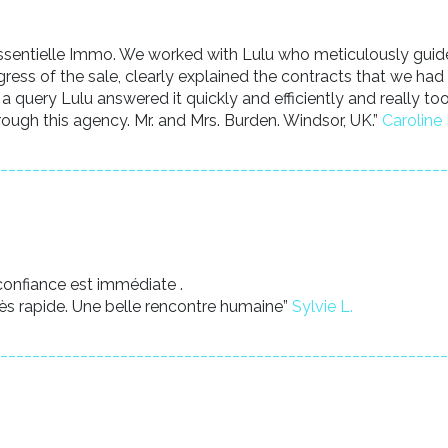
Essentielle Immo. We worked with Lulu who meticulously guide
ess of the sale, clearly explained the contracts that we had to 
ry Lulu answered it quickly and efficiently and really took 
ugh this agency. Mr. and Mrs. Burden. Windsor, UK.”
Caroline 
________________________________________________________
 confiance est immédiate .
rès rapide. Une belle rencontre humaine”
Sylvie L.
________________________________________________________