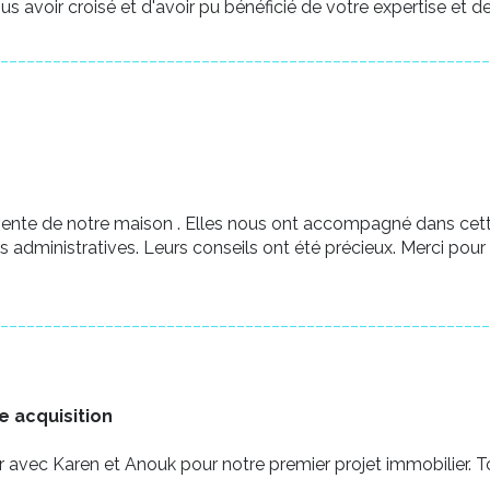
s avoir croisé et d'avoir pu bénéficié de votre expertise et de 
________________________________________________________
 vente de notre maison . Elles nous ont accompagné dans cet
es administratives. Leurs conseils ont été précieux. Merci pou
________________________________________________________
e acquisition
r avec Karen et Anouk pour notre premier projet immobilier. To