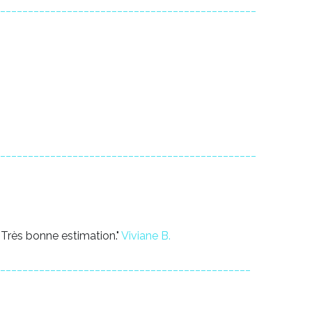
______________________________________________
______________________________________________
 Très bonne estimation."
Viviane B.
_____________________________________________