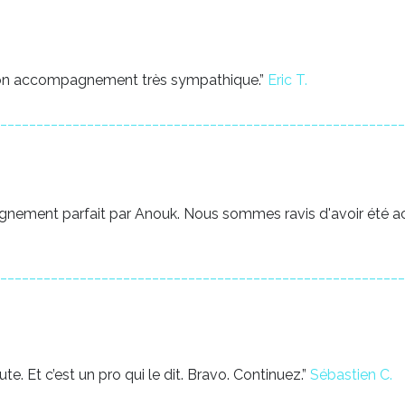
ur son accompagnement très sympathique.”
Eric T.
________________________________________________________
agnement parfait par Anouk. Nous sommes ravis d'avoir été 
________________________________________________________
e. Et c’est un pro qui le dit. Bravo. Continuez.”
Sébastien C.