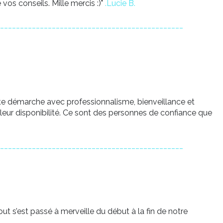
vos conseils. Mille mercis :)"
.Lucie B.
______________________________________________
te démarche avec professionnalisme, bienveillance et
r leur disponibilité. Ce sont des personnes de confiance que
______________________________________________
ut s’est passé à merveille du début à la fin de notre