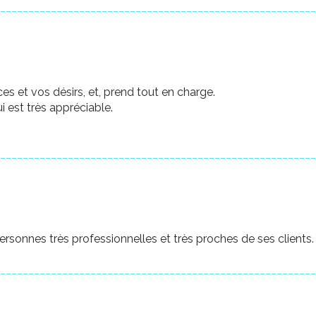
________________________________________________________
s et vos désirs, et, prend tout en charge.
 est très appréciable.
________________________________________________________
rsonnes très professionnelles et très proches de ses clients.
________________________________________________________