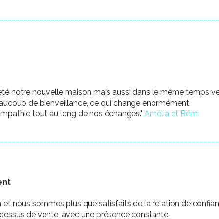
________________________________________________________
té notre nouvelle maison mais aussi dans le même temps ven
beaucoup de bienveillance, ce qui change énormément.
ympathie tout au long de nos échanges."
Amélia et Rémi
________________________________________________________
ent
et nous sommes plus que satisfaits de la relation de confianc
cessus de vente, avec une présence constante.