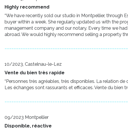
Highly recommend
“We have recently sold our studio in Montpellier, through 
buyer within a week. She regularly updated us with the progr
management company and our notary. Every time we had a que
abroad. We would highly recommend selling a property thro
______________________________________________________
10/2023, Castelnau-le-Lez
Vente du bien très rapide
“Personnes très agréables, très disponibles. La relation de
Les échanges sont rassurants et efficaces. Vente du bien t
______________________________________________________
09/2023 Montpellier
Disponible, réactive