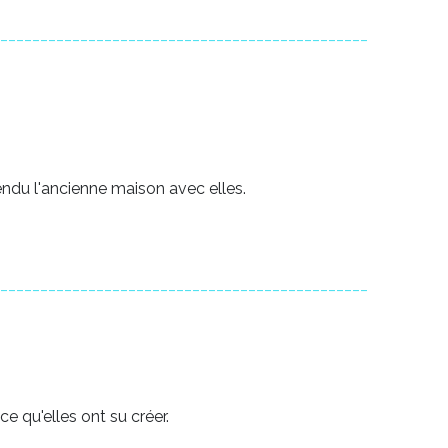
______________________________________________
du l'ancienne maison avec elles.
______________________________________________
e qu'elles ont su créer.