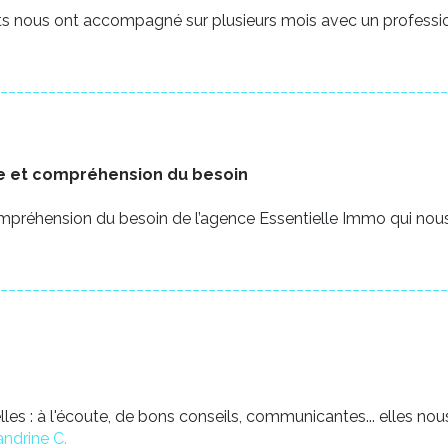
nts nous ont accompagné sur plusieurs mois avec un profession
________________________________________________________
ute et compréhension du besoin
t compréhension du besoin de l’agence Essentielle Immo qui n
________________________________________________________
es : à l'écoute, de bons conseils, communicantes... elles no
ndrine C.