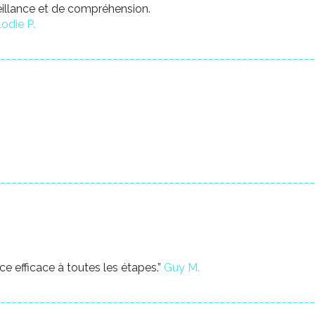
veillance et de compréhension.
lodie P.
________________________________________________________
________________________________________________________
nce efficace à toutes les étapes.”
Guy M.
________________________________________________________