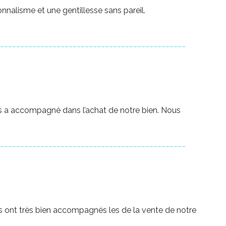
nalisme et une gentillesse sans pareil.
______________________________________________
ous a accompagné dans l’achat de notre bien. Nous
______________________________________________
us ont très bien accompagnés les de la vente de notre